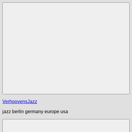
Zum
Inhalt
springen
Menü
VerhoovensJazz
jazz berlin germany europe usa