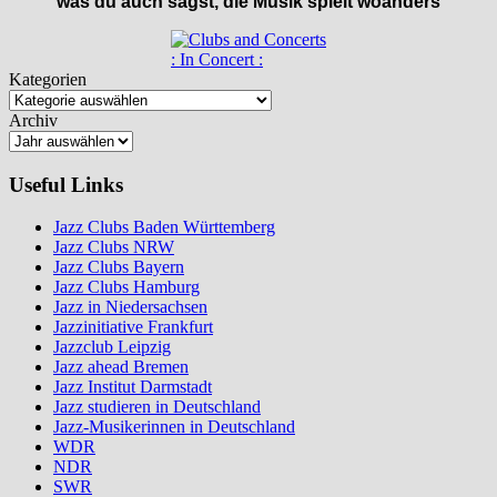
was du auch sagst, die Musik spielt woanders
: In Concert :
Kategorien
Archiv
Useful Links
Jazz Clubs Baden Württemberg
Jazz Clubs NRW
Jazz Clubs Bayern
Jazz Clubs Hamburg
Jazz in Niedersachsen
Jazzinitiative Frankfurt
Jazzclub Leipzig
Jazz ahead Bremen
Jazz Institut Darmstadt
Jazz studieren in Deutschland
Jazz-Musikerinnen in Deutschland
WDR
NDR
SWR