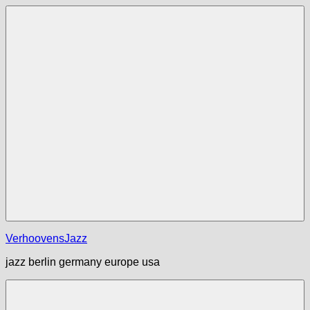
Zum
Inhalt
springen
Menü
VerhoovensJazz
jazz berlin germany europe usa