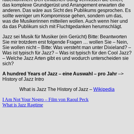
das komplexe Grundgerüst und Arrangement erwarten die
anderen. Das wäre aus Sicht des Publikums gesprochen. Es
sollte weniger um Kompromisse gehen, sondern um das,
was die Musikerinnen mitteilen wollen. Auch wenn hier und
da das Publikum sich mit Fluchtgedanken herumschlägt.
Jazz sei Musik für Musiker (ein Gerücht) Bitte: Beantworten
Sie mir trotzdem erst folgende Fragen … wollen Sie – Nein,
Sie wollen nicht – Bitte: Was versteht man unter Dixieland? –
Was ist typisch für Jazz? – Was ist typisch für den Cool Jazz?
– Welche Jazz Arten gibt es und wodurch unterscheiden sie
sich?
A hundred Years of Jazz – eine Auswahl – pro Jahr
–>
History of Jazz Intro
What is Jazz The History of Jazz –
Wikipedia
Beitragsnavigation
Vorheriger
I Am Not Your Negro – Film von Raoul Peck
Beitrag:
Nächster
What is Jazz Ragtime
Beitrag: