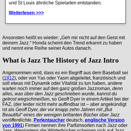
und St Louis ähnliche Spielarten entstanden.
Weiterlesen >>>
Ansonsten heißt es wieder: „Geh mir nicht auf den Geist mit
deinem Jazz.“ Honda scheint den Trend erkannt zu haben
und nennt eine Reihe seiner Autos danach.
What is Jazz The History of Jazz Intro
Angenommen wird, dass es ein Begriff aus dem Baseball sei
(
1912
), oder von Yas oder Yasm abgeleitet, französisch und
soll etwas mit Dynamik oder Vitalität zu tun haben, andere
warten noch immer auf den ganz großen Jazzroman,
denn
alles, was über den Jazz geschrieben wurde, kannst du
getrost wegschmeißen
, so Geoff Dyer in einem Artikel bei der
FAZ, (der leider nicht mehr auffindbar ist – aber angekündigt
ist als
Geoff Dyer, der vor knapp zehn Jahren mit „But
Beautiful“ eines der wenigen brillanten Bücher über Jazz
veröffentlichte
.
Perlentaucher
deutsch,
englische Version
von 1991
) Firmen nennen ihre Parfümsorten nach Jazz oder
Jass. Wenigstens die Wörterbücher scheinen sich auf
Jazz