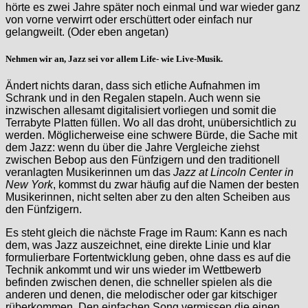
hörte es zwei Jahre später noch einmal und war wieder ganz
von vorne verwirrt oder erschüttert oder einfach nur
gelangweilt. (Oder eben angetan)
Nehmen wir an, Jazz sei vor allem Life- wie Live-Musik.
Ändert nichts daran, dass sich etliche Aufnahmen im
Schrank und in den Regalen stapeln. Auch wenn sie
inzwischen allesamt digitalisiert vorliegen und somit die
Terrabyte Platten füllen. Wo all das droht, unübersichtlich zu
werden. Möglicherweise eine schwere Bürde, die Sache mit
dem Jazz: wenn du über die Jahre Vergleiche ziehst
zwischen Bebop aus den Fünfzigern und den traditionell
veranlagten Musikerinnen um das
Jazz at Lincoln Center in
New York
, kommst du zwar häufig auf die Namen der besten
Musikerinnen, nicht selten aber zu den alten Scheiben aus
den Fünfzigern.
Es steht gleich die nächste Frage im Raum: Kann es nach
dem, was Jazz auszeichnet, eine direkte Linie und klar
formulierbare Fortentwicklung geben, ohne dass es auf die
Technik ankommt und wir uns wieder im Wettbewerb
befinden zwischen denen, die schneller spielen als die
anderen und denen, die melodischer oder gar kitschiger
rüberkommen. Den einfachen Song vermissen die einen,