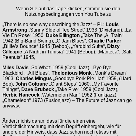
Wenn Sie auf das Tape klicken, stimmen sie den
Nutzungsbedingungen von You Tube zu
„There is no one way describing the Jazz“ – PL:
Louis
Armstrong
„Sunny SIde of Tee Street“ 1933 (Dixieland), „La
Vie En Rose“ 1950,
Duke Ellington
„Take The ‚A‘ Train“
1942 (Big-Band Swing), „C Jam Blues“,
Charlie Parker
„Billie’s Bounce“ 1945 (Bebop), „Yardbird Suite“,
Dizzy
Gillespie
„A Night in Tunisia“ 1941 (Bebop), „Manteca“, „Salt
Peanuts“ 1945,
Miles Davis
„So What“ 1959 (Cool Jazz), „Bye Bye
Blackbird“, „All Blues“,
Thelonious Monk
„Monk’s Dream“
1963,
Charles Mingus
„Goodbye Pork Pie Hat“ 1959, (Hard
Bop),
John Coltrane
„Giant Steps“ 1960, „My Favorite
Things“,
Dave Brubeck
„Take Five“ 1959 (Cool Jazz),
Herbie Hancock
„Watermelon Man“ 1962 (Funkjazz),
„Chameleon“ 1973 (Fusionjazz) – The Future of Jazz can go
anyway.
Ändert nichts daran, dass für die einen eine
Verächtlichmachung mit dem Begriff einhergeht, wie für
andere der Hinweis, dass Jazz schon noch etwas mit