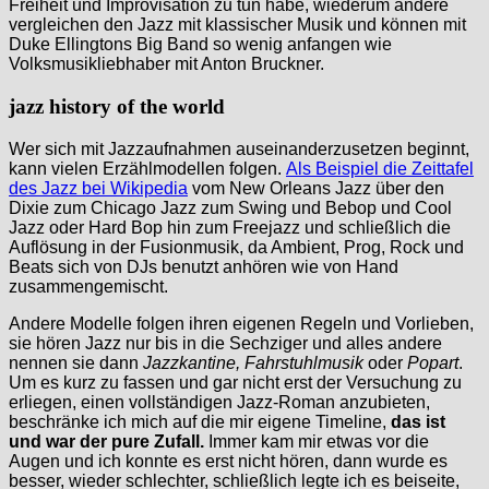
Freiheit und Improvisation zu tun habe, wiederum andere
vergleichen den Jazz mit klassischer Musik und können mit
Duke Ellingtons Big Band so wenig anfangen wie
Volksmusikliebhaber mit Anton Bruckner.
jazz history of the world
Wer sich mit Jazzaufnahmen auseinanderzusetzen beginnt,
kann vielen Erzählmodellen folgen.
Als Beispiel die Zeittafel
des Jazz bei Wikipedia
vom New Orleans Jazz über den
Dixie zum Chicago Jazz zum Swing und Bebop und Cool
Jazz oder Hard Bop hin zum Freejazz und schließlich die
Auflösung in der Fusionmusik, da Ambient, Prog, Rock und
Beats sich von DJs benutzt anhören wie von Hand
zusammengemischt.
Andere Modelle folgen ihren eigenen Regeln und Vorlieben,
sie hören Jazz nur bis in die Sechziger und alles andere
nennen sie dann
Jazzkantine, Fahrstuhlmusik
oder
Popart
.
Um es kurz zu fassen und gar nicht erst der Versuchung zu
erliegen, einen vollständigen Jazz-Roman anzubieten,
beschränke ich mich auf die mir eigene Timeline,
das ist
und war der pure Zufall.
Immer kam mir etwas vor die
Augen und ich konnte es erst nicht hören, dann wurde es
besser, wieder schlechter, schließlich legte ich es beiseite,