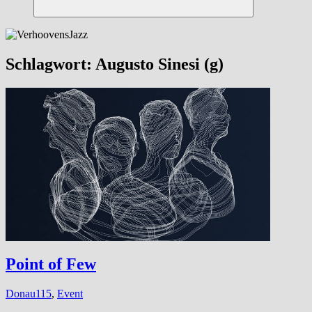
Suchen
Schlagwort:
Augusto Sinesi (g)
Point of Few
Donau115
,
Event