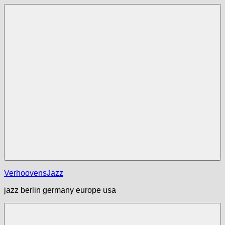
Zum
Inhalt
springen
Menü
VerhoovensJazz
jazz berlin germany europe usa