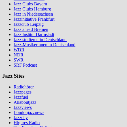
Jazz Clubs Bayern
Jazz Clubs Hamburg
Jazz in Niedersachsen
Jazzinitiative Frankfurt
Jazzclub Leipzig
Jazz ahead Bremen
Jazz Institut Darmstadt
Jazz studieren in Deutschland
Jazz-Musikerinnen in Deutschland
WDR
NDR
SWR
SRF Podcast
Jazz Sites
Radiohörer
Jazzpages
Jazzfuel
Allaboutjazz
Jazzviews
Londonjazznews
Jazzcity
Highres Radio