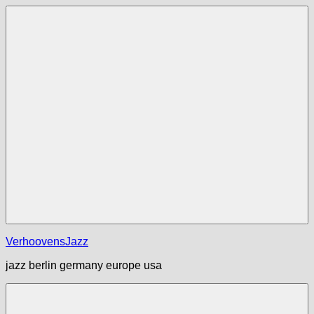
Zum
Inhalt
springen
Menü
VerhoovensJazz
jazz berlin germany europe usa