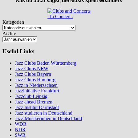
was du auch sagst, die Musik spielt woanders
: In Concert :
Kategorien
Archiv
Useful Links
Jazz Clubs Baden Württemberg
Jazz Clubs NRW
Jazz Clubs Bayern
Jazz Clubs Hamburg
Jazz in Niedersachsen
Jazzinitiative Frankfurt
Jazzclub Leipzig
Jazz ahead Bremen
Jazz Institut Darmstadt
Jazz studieren in Deutschland
Jazz-Musikerinnen in Deutschland
WDR
NDR
SWR