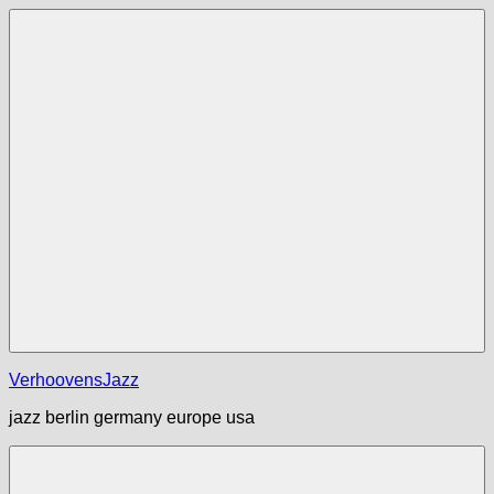
Zum
Inhalt
springen
Menü
VerhoovensJazz
jazz berlin germany europe usa