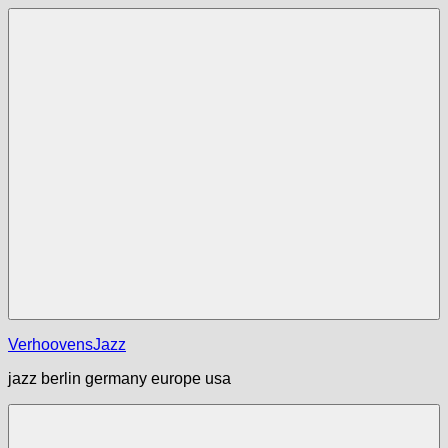
Zum
Inhalt
springen
Menü
VerhoovensJazz
jazz berlin germany europe usa