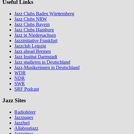
Useful Links
Jazz Clubs Baden Württemberg
Jazz Clubs NRW
Jazz Clubs Bayern
Jazz Clubs Hamburg
Jazz in Niedersachsen
Jazzinitiative Frankfurt
Jazzclub Leipzig
Jazz ahead Bremen
Jazz Institut Darmstadt
Jazz studieren in Deutschland
Jazz-Musikerinnen in Deutschland
WDR
NDR
SWR
SRF Podcast
Jazz Sites
Radiohörer
Jazzpages
Jazzfuel
Allaboutjazz
Jazzviews