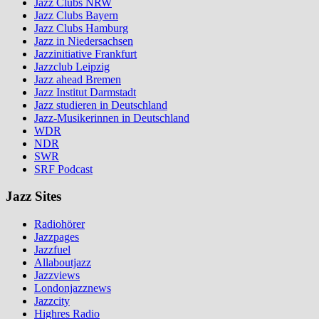
Jazz Clubs NRW
Jazz Clubs Bayern
Jazz Clubs Hamburg
Jazz in Niedersachsen
Jazzinitiative Frankfurt
Jazzclub Leipzig
Jazz ahead Bremen
Jazz Institut Darmstadt
Jazz studieren in Deutschland
Jazz-Musikerinnen in Deutschland
WDR
NDR
SWR
SRF Podcast
Jazz Sites
Radiohörer
Jazzpages
Jazzfuel
Allaboutjazz
Jazzviews
Londonjazznews
Jazzcity
Highres Radio