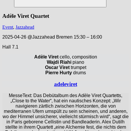
Suchen
Adèle Viret Quartet
Event
,
Jazzahead
2025-04-26 @Jazzahead Bremen 15:30 – 16:00
​Hall 7.1
Adèle Viret
cello, composition
Wajdi Riahi
piano
Oscar Viret
trumpet
Pierre Hurty
drums
adeleviret
MesseText: Das Debütalbum des Adèle Viret Quartetts,
„Close to the Water“, hat ein nautisches Konzept: „Wir
navigieren zärtlich zwischen Horizonten, die von
mediterranen Ufern umspült zu sein scheinen, und anderen,
wo der Himmel unsicherer, vielleicht stürmisch wird“, sagt die
in Paris geborene Cellistin und Bandleaderin. Alex Dutilh
stellte in ihrem Quartett „eine Alchemie fest, die nichts dem