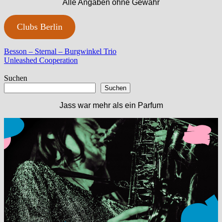
Alle Angaben ohne Gewähr
Clubs Berlin
Beitragsnavigation
Vorheriger
Besson – Sternal – Burgwinkel Trio
Beitrag:
Nächster
Unleashed Cooperation
Beitrag:
Suchen
Suchen
Jass war mehr als ein Parfum