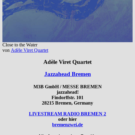
Close to the Water
von
Adèle Viret Quartet
Adèle Viret Quartet
Jazzahead Bremen
M3B GmbH / MESSE BREMEN
jazzahead!
Findorffstr. 101
28215 Bremen, Germany
LIVESTREAM RADIO BREMEN 2
oder hier
bremenzwei.de