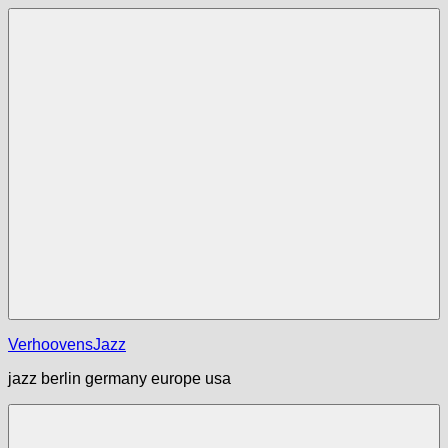
Zum
Inhalt
springen
Menü
VerhoovensJazz
jazz berlin germany europe usa