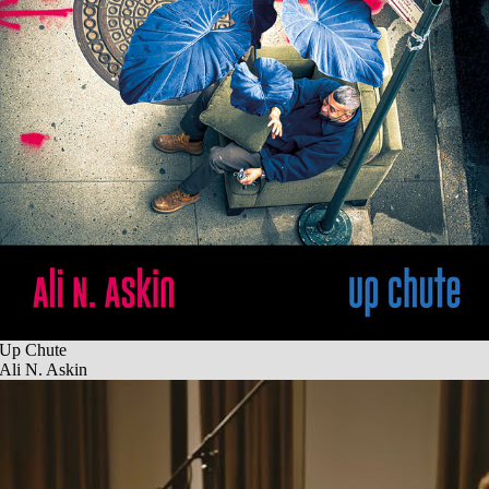
Up Chute
Ali N. Askin