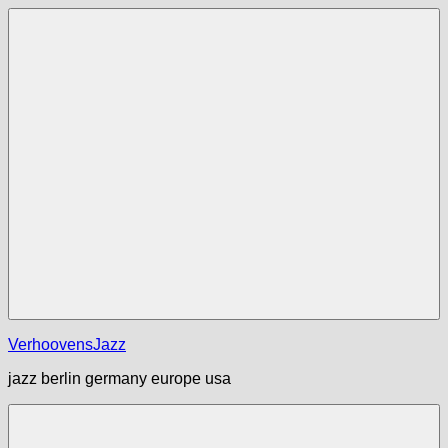
Zum
Inhalt
springen
Menü
VerhoovensJazz
jazz berlin germany europe usa