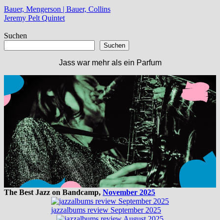
Beitragsnavigation
Vorheriger
Bauer, Mengerson | Bauer, Collins
Beitrag:
Nächster
Jeremy Pelt Quintet
Beitrag:
Suchen
Suchen
Jass war mehr als ein Parfum
The Best Jazz on Bandcamp,
November 2025
jazzalbums review September 2025