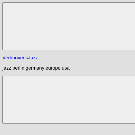
Zum
Inhalt
springen
Menü
VerhoovensJazz
jazz berlin germany europe usa
Menü