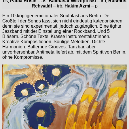
bs,
Paula Rosin
– as,
Balthasar Wilzopolski
– trb,
Rasmus
Rehwaldt
– trb,
Hakim Azmi
– p
Ein 10-köpfiger emotionaler Soulblast aus Berlin. Der
Großteil der Songs lässt sich nicht eindeutig kategorisieren,
denn sie sind experimental, jedoch zugänglich. Eine tighte
Jazzband mit der Einstellung einer Rockband. Und 5
Bläsern. Schöne Texte. Krasse Instrumentalist*innen.
Kreative Kompositionen. Soulige Melodien. Dichte
Harmonien. Ballernde Grooves. Tanzbar, aber
unvorhersehbar, Antimeta liefert ab, mit dem Spirit von Berlin,
ohne Kompromisse.