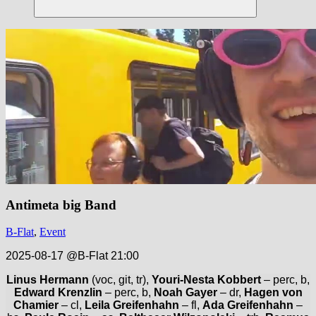
Suchen
Antimeta big Band
B-Flat
,
Event
2025-08-17 @B-Flat 21:00
Linus Hermann
(voc, git, tr),
Youri-Nesta Kobbert
– perc, b,
Edward Krenzlin
– perc, b,
Noah Gayer
– dr,
Hagen von
Chamier
– cl,
Leila Greifenhahn
– fl,
Ada Greifenhahn
–