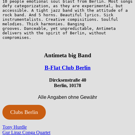
10 people emotional soul blast from Berlin. Most songs 
defy categorization, as they are experimental, but 
accessible. A tight jazz band with the attitude of a 
rock band. And 5 horns. Beautiful lyrics. Sick 
instrumentalists. Creative compisitions. Soulful 
melodies. Thick harmonies. Banging

grooves. Danceable, yet unpredictable, Antimeta 
delivers with the spirit of Berlin, without

Antimeta big Band
B-Flat Club Berlin
Dircksenstraße 40
Berlin, 10178
Alle Angaben ohne Gewähr
Clubs Berlin
Beitragsnavigation
Vorheriger
Tony Hurdle
Beitrag:
Nächster
Gur Liraz Conga Quartet