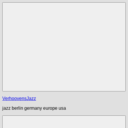
Zum
Inhalt
springen
Menü
VerhoovensJazz
jazz berlin germany europe usa