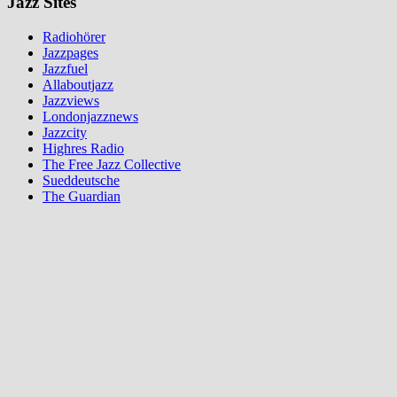
Jazz Sites
Radiohörer
Jazzpages
Jazzfuel
Allaboutjazz
Jazzviews
Londonjazznews
Jazzcity
Highres Radio
The Free Jazz Collective
Sueddeutsche
The Guardian