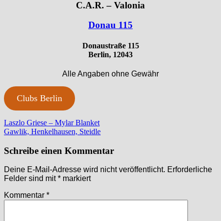
C.A.R. – Valonia
Donau 115
Donaustraße 115
Berlin, 12043
Alle Angaben ohne Gewähr
Clubs Berlin
Beitragsnavigation
Vorheriger
Laszlo Griese – Mylar Blanket
Beitrag:
Nächster
Gawlik, Henkelhausen, Steidle
Beitrag:
Schreibe einen Kommentar
Deine E-Mail-Adresse wird nicht veröffentlicht.
Erforderliche
Felder sind mit
*
markiert
Kommentar
*