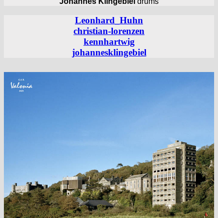
Johannes Klingebiel
drums
Leonhard_Huhn
christian-lorenzen
kennhartwig
johannesklingebiel