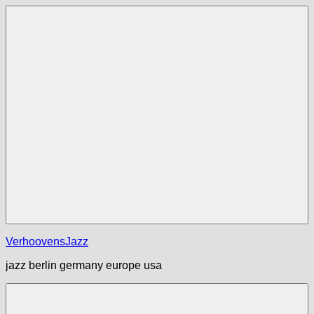
Zum
Inhalt
springen
Menü
VerhoovensJazz
jazz berlin germany europe usa