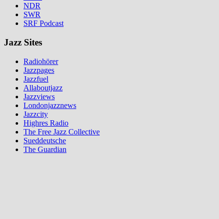
NDR
SWR
SRF Podcast
Jazz Sites
Radiohörer
Jazzpages
Jazzfuel
Allaboutjazz
Jazzviews
Londonjazznews
Jazzcity
Highres Radio
The Free Jazz Collective
Sueddeutsche
The Guardian