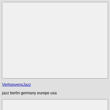
Zum
Inhalt
springen
Menü
VerhoovensJazz
jazz berlin germany europe usa