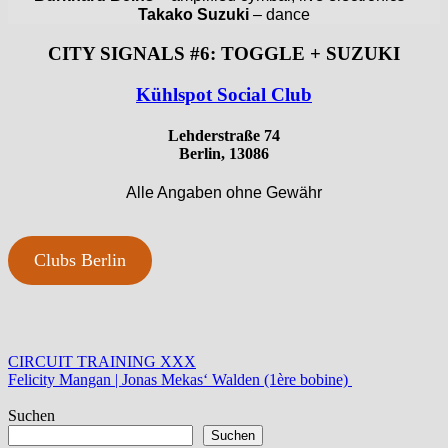
Takako Suzuki
– dance
CITY SIGNALS #6: TOGGLE + SUZUKI
Kühlspot Social Club
Lehderstraße 74
Berlin, 13086
Alle Angaben ohne Gewähr
Clubs Berlin
Beitragsnavigation
Vorheriger
CIRCUIT TRAINING XXX
Beitrag:
Nächster
Felicity Mangan | Jonas Mekas‘ Walden (1ère bobine)
Beitrag:
Suchen
Suchen