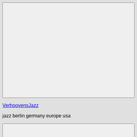
Zum
Inhalt
springen
Menü
VerhoovensJazz
jazz berlin germany europe usa