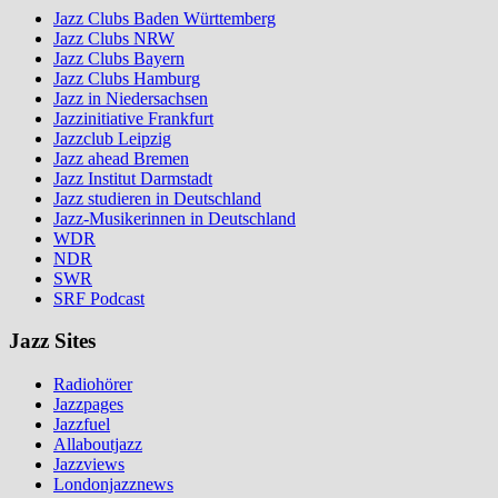
Jazz Clubs Baden Württemberg
Jazz Clubs NRW
Jazz Clubs Bayern
Jazz Clubs Hamburg
Jazz in Niedersachsen
Jazzinitiative Frankfurt
Jazzclub Leipzig
Jazz ahead Bremen
Jazz Institut Darmstadt
Jazz studieren in Deutschland
Jazz-Musikerinnen in Deutschland
WDR
NDR
SWR
SRF Podcast
Jazz Sites
Radiohörer
Jazzpages
Jazzfuel
Allaboutjazz
Jazzviews
Londonjazznews