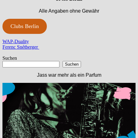
Alle Angaben ohne Gewähr
Clubs Berlin
Beitragsnavigation
Vorheriger
WAP-Duality
Beitrag:
Nächster
Ferenc Snétberger
Beitrag:
Suchen
Suchen
Jass war mehr als ein Parfum