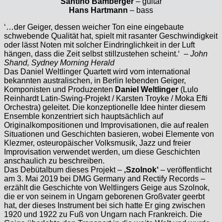
Santino Bamberger
– guitar
Hans Hartmann
– bass
‘…der Geiger, dessen weicher Ton eine eingebaute
schwebende Qualität hat, spielt mit rasanter Geschwindigkeit
oder lässt Noten mit solcher Eindringlichkeit in der Luft
hängen, dass die Zeit selbst stillzustehen scheint.‘ –
John
Shand, Sydney Morning Herald
Das Daniel Weltlinger Quartett wird vom international
bekannten australischen, in Berlin lebenden Geiger,
Komponisten und Produzenten
Daniel Weltlinger
(Lulo
Reinhardt Latin-Swing-Projekt / Karsten Troyke / Moka Efti
Orchestra) geleitet. Die konzeptionelle Idee hinter diesem
Ensemble konzentriert sich hauptsächlich auf
Originalkompositionen und Improvisationen, die auf realen
Situationen und Geschichten basieren, wobei Elemente von
Klezmer, osteuropäischer Volksmusik, Jazz und freier
Improvisation verwendet werden, um diese Geschichten
anschaulich zu beschreiben.
Das Debütalbum dieses Projekt –
‚Szolnok‘
– veröffentlicht
am 3. Mai 2019 bei DMG Germany and Rectify Records –
erzählt die Geschichte von Weltlingers Geige aus Szolnok,
die er von seinem in Ungarn geborenen Großvater geerbt
hat, der dieses Instrument bei sich hatte Er ging zwischen
1920 und 1922 zu Fuß von Ungarn nach Frankreich. Die