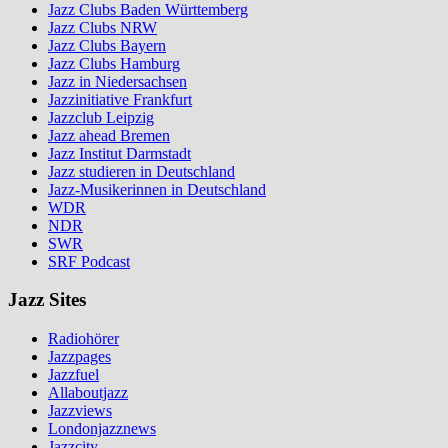
Jazz Clubs Baden Württemberg
Jazz Clubs NRW
Jazz Clubs Bayern
Jazz Clubs Hamburg
Jazz in Niedersachsen
Jazzinitiative Frankfurt
Jazzclub Leipzig
Jazz ahead Bremen
Jazz Institut Darmstadt
Jazz studieren in Deutschland
Jazz-Musikerinnen in Deutschland
WDR
NDR
SWR
SRF Podcast
Jazz Sites
Radiohörer
Jazzpages
Jazzfuel
Allaboutjazz
Jazzviews
Londonjazznews
Jazzcity