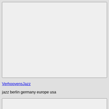
Zum
Inhalt
springen
Menü
VerhoovensJazz
jazz berlin germany europe usa