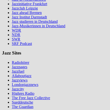
Jazzinitiative Frankfurt
Jazzclub Leipzig
Jazz ahead Bremen
Jazz Institut Darmstadt
Jazz studieren in Deutschland
Jazz-Musikerinnen in Deutschland
WDR
NDR
SWR
SRF Podcast
Jazz Sites
Radiohörer
Jazzpages
Jazzfuel
Allaboutjazz
Jazzviews
Londonjazznews
Jazzcity
Highres Radio
The Free Jazz Collective
Sueddeutsche
The Guardian