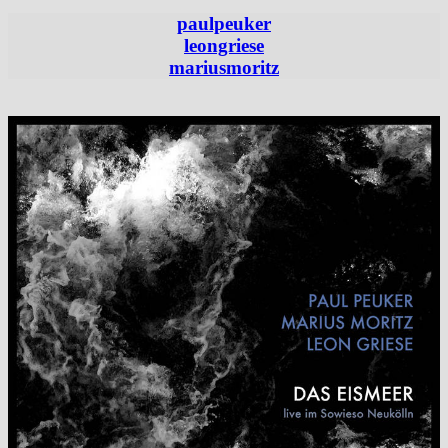
paulpeuker
leongriese
mariusmoritz