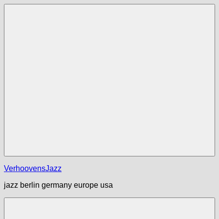
Zum
Inhalt
springen
Menü
VerhoovensJazz
jazz berlin germany europe usa