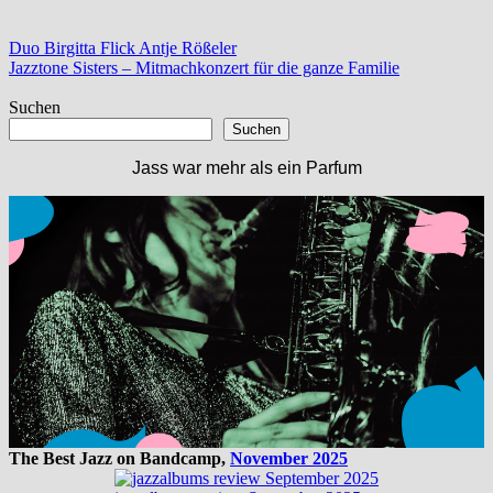
Beitragsnavigation
Vorheriger
Duo Birgitta Flick Antje Rößeler
Beitrag:
Nächster
Jazztone Sisters – Mitmachkonzert für die ganze Familie
Beitrag:
Suchen
Suchen
Jass war mehr als ein Parfum
The Best Jazz on Bandcamp,
November 2025