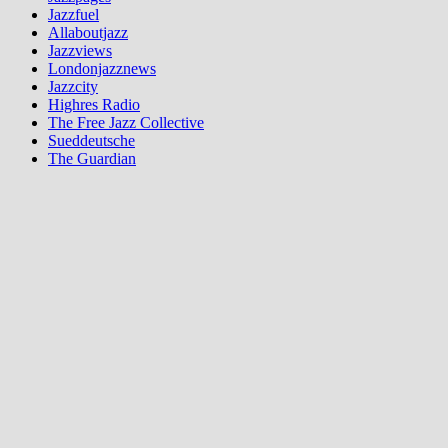
Jazzfuel
Allaboutjazz
Jazzviews
Londonjazznews
Jazzcity
Highres Radio
The Free Jazz Collective
Sueddeutsche
The Guardian