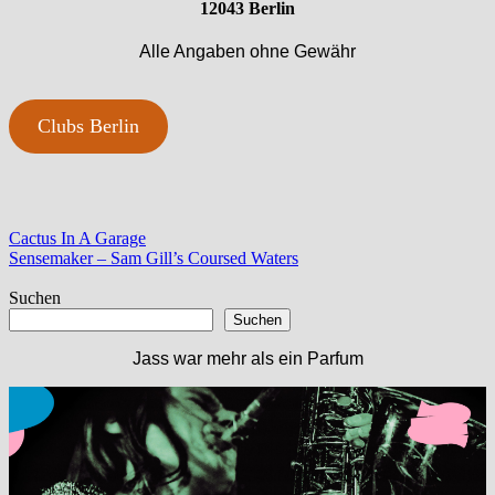
12043 Berlin
Alle Angaben ohne Gewähr
Clubs Berlin
Beitragsnavigation
Vorheriger
Cactus In A Garage
Beitrag:
Nächster
Sensemaker – Sam Gill’s Coursed Waters
Beitrag:
Suchen
Suchen
Jass war mehr als ein Parfum