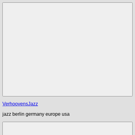
Zum
Inhalt
springen
Menü
VerhoovensJazz
jazz berlin germany europe usa