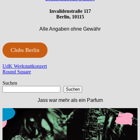
Invalidenstraße 117
Berlin, 10115
Alle Angaben ohne Gewähr
Clubs Berlin
Beitragsnavigation
Vorheriger
UdK Werkstattkonzert
Beitrag:
Nächster
Round Square
Beitrag:
Suchen
Suchen
Jass war mehr als ein Parfum