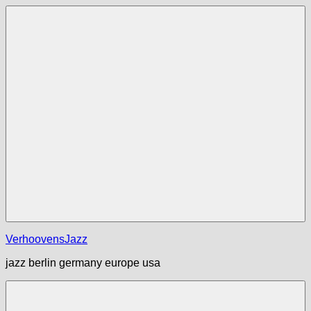
Zum
Inhalt
springen
Menü
VerhoovensJazz
jazz berlin germany europe usa