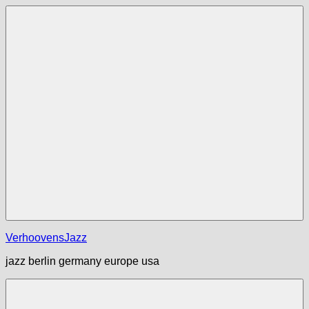
Zum
Inhalt
springen
Menü
VerhoovensJazz
jazz berlin germany europe usa