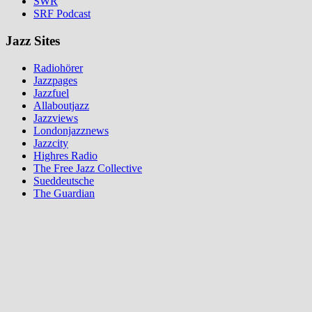
SWR
SRF Podcast
Jazz Sites
Radiohörer
Jazzpages
Jazzfuel
Allaboutjazz
Jazzviews
Londonjazznews
Jazzcity
Highres Radio
The Free Jazz Collective
Sueddeutsche
The Guardian