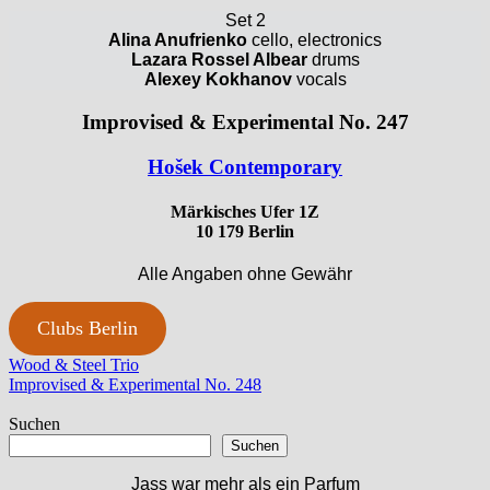
Set 2
Alina Anufrienko
cello, electronics
Lazara Rossel Albear
drums
Alexey Kokhanov
vocals
Improvised & Experimental No. 247
Ho
š
ek Contemporary
Märkisches Ufer 1Z
10 179 Berlin
Alle Angaben ohne Gewähr
Clubs Berlin
Beitragsnavigation
Vorheriger
Wood & Steel Trio
Beitrag:
Nächster
Improvised & Experimental No. 248
Beitrag:
Suchen
Suchen
Jass war mehr als ein Parfum