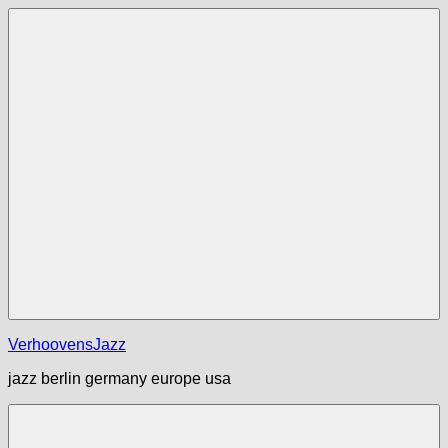
Zum
Inhalt
springen
Menü
VerhoovensJazz
jazz berlin germany europe usa