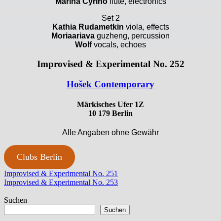
Marina Cyrino
flute, electronics
Set 2
Kathia Rudametkin
viola, effects
Moriaariava
guzheng, percussion
Wolf
vocals, echoes
Improvised & Experimental No. 252
Ho
š
ek Contemporary
Märkisches Ufer 1Z
10 179 Berlin
Alle Angaben ohne Gewähr
Clubs Berlin
Beitragsnavigation
Vorheriger
Improvised & Experimental No. 251
Beitrag:
Nächster
Improvised & Experimental No. 253
Beitrag:
Suchen
Suchen