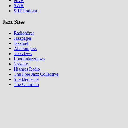
NDR
SWR
SRF Podcast
Jazz Sites
Radiohörer
Jazzpages
Jazzfuel
Allaboutjazz
Jazzviews
Londonjazznews
Jazzcity
Highres Radio
The Free Jazz Collective
Sueddeutsche
The Guardian