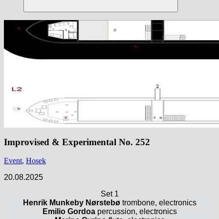
Suchen
Improvised & Experimental No. 252
Event
,
Hosek
20.08.2025
Set 1
Henrik Munkeby Nørstebø
trombone, electronics
Emilio Gordoa
percussion, electronics