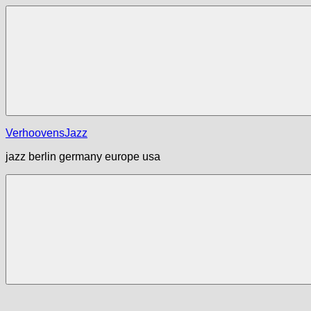
Zum
Inhalt
springen
Menü
VerhoovensJazz
jazz berlin germany europe usa
Menü