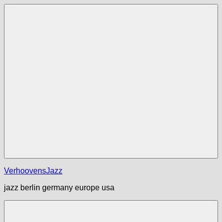
Zum
Inhalt
springen
Menü
VerhoovensJazz
jazz berlin germany europe usa