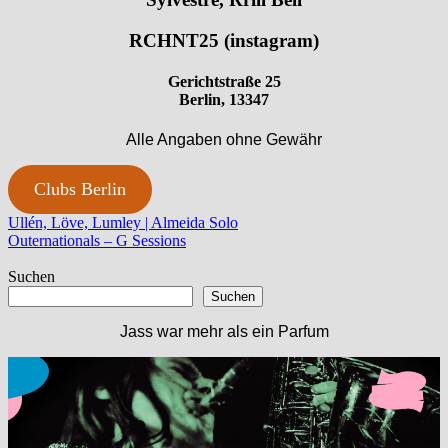
RCHNT25 (instagram)
Gerichtstraße 25
Berlin, 13347
Alle Angaben ohne Gewähr
Clubs Berlin
Beitragsnavigation
Vorheriger
Ullén, Löve, Lumley | Almeida Solo
Beitrag:
Nächster
Outernationals – G Sessions
Beitrag:
Suchen
Suchen
Jass war mehr als ein Parfum