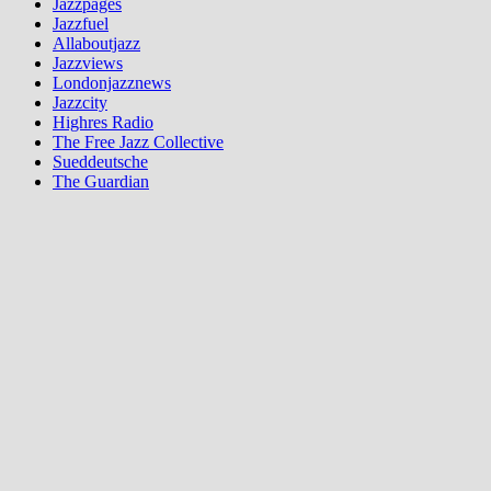
Jazzpages
Jazzfuel
Allaboutjazz
Jazzviews
Londonjazznews
Jazzcity
Highres Radio
The Free Jazz Collective
Sueddeutsche
The Guardian