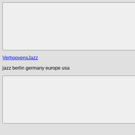
Zum
Inhalt
springen
Menü
VerhoovensJazz
jazz berlin germany europe usa
Menü