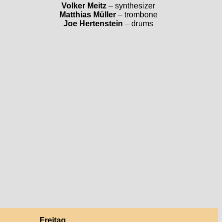
Volker Meitz
– synthesizer
Matthias Müller
– trombone
Joe Hertenstein
– drums
Freitag,