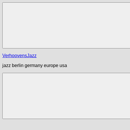
Zum
Inhalt
springen
Menü
VerhoovensJazz
jazz berlin germany europe usa
Menü