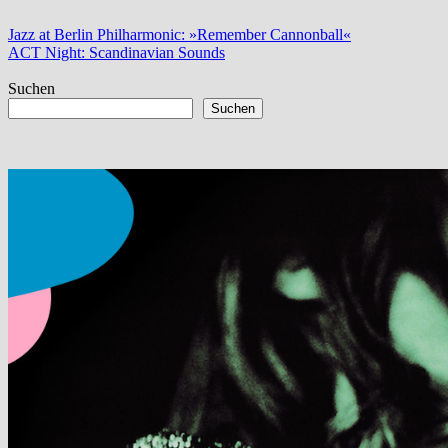
Beitragsnavigation
Vorheriger
Jazz at Berlin Philharmonic: »Remember Cannonball«
Beitrag:
Nächster
ACT Night: Scandinavian Sounds
Beitrag:
Suchen
Suchen