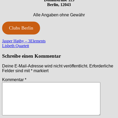
Berlin, 12043
Alle Angaben ohne Gewähr
Clubs Berlin
Beitragsnavigation
Vorheriger
Jasper Høiby – 3Elements
Beitrag:
Nächster
Lisbeth Quartett
Beitrag:
Schreibe einen Kommentar
Deine E-Mail-Adresse wird nicht veröffentlicht.
Erforderliche
Felder sind mit
*
markiert
Kommentar
*