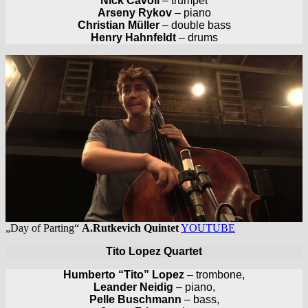
Nick Cavoli
– trumpet
Arseny Rykov
– piano
Christian Müller
– double bass
Henry Hahnfeldt
– drums
„Day of Parting“
A.Rutkevich Quintet
YOUTUBE
Tito Lopez Quartet
Humberto “Tito” Lopez
– trombone,
Leander Neidig
– piano,
Pelle Buschmann
– bass,