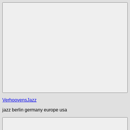
Zum
Inhalt
springen
Menü
VerhoovensJazz
jazz berlin germany europe usa