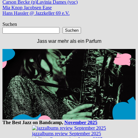
Carson Becke (p)
Lavinia Dames (voc)
Beitragsnavigation
Vorheriger
Mia Knop Jacobsen Ease
Beitrag:
Nächster
Hans Hassler @ Jazzkeller 69 e.V.
Beitrag:
Suchen
Suchen
Jass war mehr als ein Parfum
The Best Jazz on Bandcamp,
November 2025
jazzalbums review September 2025