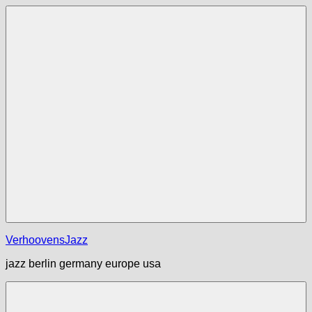
Zum
Inhalt
springen
Menü
VerhoovensJazz
jazz berlin germany europe usa