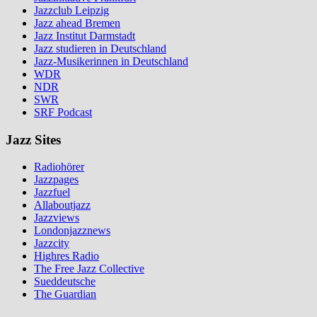
Jazzclub Leipzig
Jazz ahead Bremen
Jazz Institut Darmstadt
Jazz studieren in Deutschland
Jazz-Musikerinnen in Deutschland
WDR
NDR
SWR
SRF Podcast
Jazz Sites
Radiohörer
Jazzpages
Jazzfuel
Allaboutjazz
Jazzviews
Londonjazznews
Jazzcity
Highres Radio
The Free Jazz Collective
Sueddeutsche
The Guardian