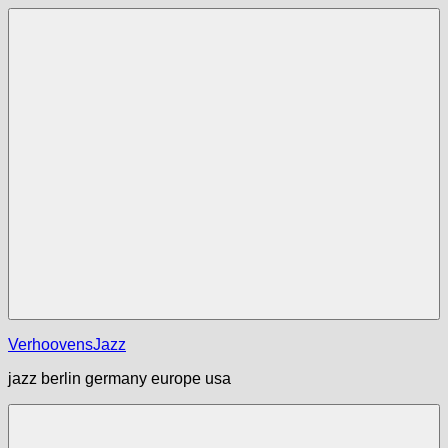
Zum
Inhalt
springen
Menü
VerhoovensJazz
jazz berlin germany europe usa