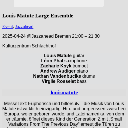
Suchen
Louis Matute Large Ensemble
Event
,
Jazzahead
2025-04-24 @Jazzahead Bremen 21:00 – 21:30
​Kulturzentrum Schlachthof
Louis Matute
guitar
Léon Phal
saxophone
Zacharie Ksyk
trumpet
Andrew Audiger
piano
Nathan Vandenbuclke
drums
Virgile Rosselet
bass
louismatute
MesseText: Euphorisch und bittersüß – die Musik von Louis
Matute ist wirklich einzigartig. Hin- und hergerissen zwischen
Europa, wo er geboren wurde, und Lateinamerika, von dem
er träumte, öffnet dieses Kind der Generation Z mit „Small
Variations From The Previous Day“ erneut die Türen zu