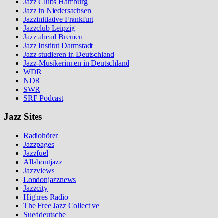
Jazz Clubs Hamburg
Jazz in Niedersachsen
Jazzinitiative Frankfurt
Jazzclub Leipzig
Jazz ahead Bremen
Jazz Institut Darmstadt
Jazz studieren in Deutschland
Jazz-Musikerinnen in Deutschland
WDR
NDR
SWR
SRF Podcast
Jazz Sites
Radiohörer
Jazzpages
Jazzfuel
Allaboutjazz
Jazzviews
Londonjazznews
Jazzcity
Highres Radio
The Free Jazz Collective
Sueddeutsche