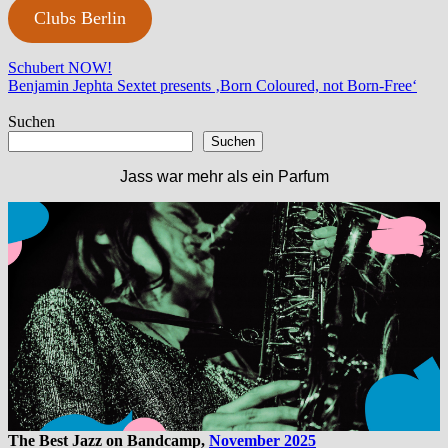
Clubs Berlin
Beitragsnavigation
Vorheriger
Schubert NOW!
Beitrag:
Nächster
Benjamin Jephta Sextet presents ‚Born Coloured, not Born-Free‘
Beitrag:
Suchen
Suchen
Jass war mehr als ein Parfum
The Best Jazz on Bandcamp,
November 2025