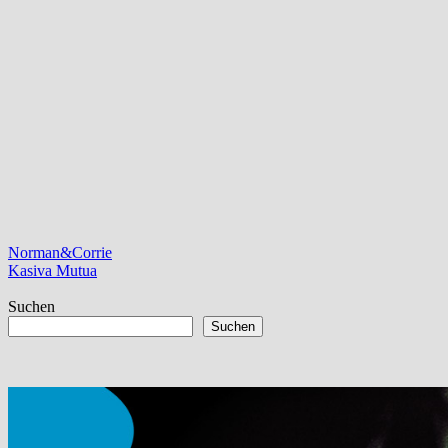
Beitragsnavigation
Vorheriger
Norman&Corrie
Beitrag:
Nächster
Kasiva Mutua
Beitrag:
Suchen
Suchen