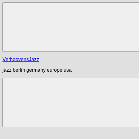
Zum
Inhalt
springen
Menü
VerhoovensJazz
jazz berlin germany europe usa
Menü