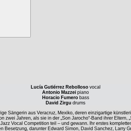
Lucía Gutiérrez Rebolloso
vocal
Antonio Mazzei
piano
Horacio Fumero
bass
David Zirgu
drums
hrige Sängerin aus Veracruz, Mexiko, deren einzigartige künstl
von zwei Jahren, als sie in der „Son Jarocho“-Band ihrer Eltern,
Jazz Vocal Competition teil – und gewann. Ihr erstes komplett
en Besetzung, darunter Edward Simon, David Sanchez, Larry Gr