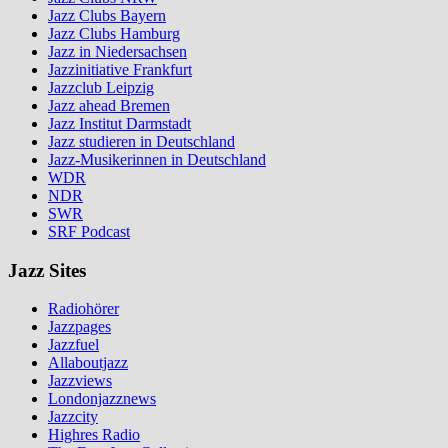
Jazz Clubs Bayern
Jazz Clubs Hamburg
Jazz in Niedersachsen
Jazzinitiative Frankfurt
Jazzclub Leipzig
Jazz ahead Bremen
Jazz Institut Darmstadt
Jazz studieren in Deutschland
Jazz-Musikerinnen in Deutschland
WDR
NDR
SWR
SRF Podcast
Jazz Sites
Radiohörer
Jazzpages
Jazzfuel
Allaboutjazz
Jazzviews
Londonjazznews
Jazzcity
Highres Radio