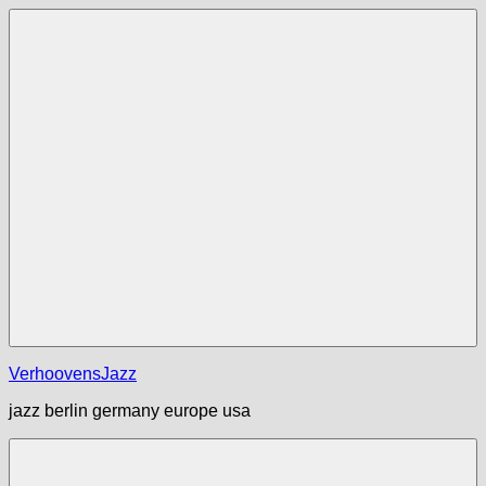
Zum
Inhalt
springen
Menü
VerhoovensJazz
jazz berlin germany europe usa