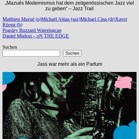
„Mazués Modernismus hat dem zeitgenössischen Jazz viel
zu geben“ – Jazz Trail
Matthieu Mazué (p)
Michaël Attias (sax)
Michael Cina (dr)
Xaver
Rüegg (b)
Beitragsnavigation
Vorheriger
Pugsley Buzzard Wateringcan
Beitrag:
Nächster
Daniel Miglosi – oN THE EDGE
Beitrag:
Suchen
Suchen
Jass war mehr als ein Parfum