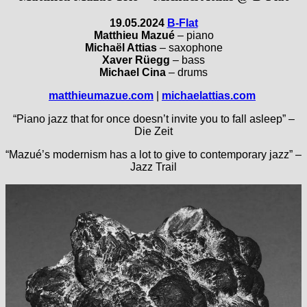
19.05.2024
B-Flat
Matthieu Mazué
– piano
Michaël Attias
– saxophone
Xaver Rüegg
– bass
Michael Cina
– drums
matthieumazue.com
|
michaelattias.com
“Piano jazz that for once doesn’t invite you to fall asleep” –
Die Zeit
“Mazué’s modernism has a lot to give to contemporary jazz” –
Jazz Trail