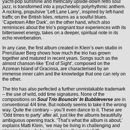
yacht-pop sunshine and metrically upside-down retro soul
jazz, is transformed into a psychedelic polyrhythmic anthem.
A rocking, propulsive ‘Left Lane Larry’, inspired by left-hand
traffic on the British Isles, returns as a soulful blues.
‘Capetown After Dark’, on the other hand, which also
reminisces about the trio’s poignant tour experiences with its
bittersweet energy, takes on a deeper, spiritual note in its
echo reverberation.
In any case, the first album created in Klein’s own studio in
Prenzlauer Berg shows how much the trio has grown
together and matured in recent years. Songs such as the
almost chanson-like ‘End of Sight’, composed on the
Azorean Island of Graciosa, are characterised by an
immense inner calm and the knowledge that one can rely on
the other.
The trio has also perfected a further unmistakable trademark
– the use of wild, odd time signatures. None of the
compositions on
Soul Trio Bouncin‘ In Bubbleverse
are in
conventional 4/4 time. But nobody seems to take it the wrong
way. Quite the contrary – you’ll even dance to it. These are
‘Odd times to party’ after all, just like the albums beautifully
ambiguous opening track. ‘That’s what the album is about,’
explains Matti Klein, ’we may be living in challenging and