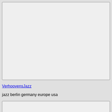
Zum
Inhalt
springen
Menü
VerhoovensJazz
jazz berlin germany europe usa