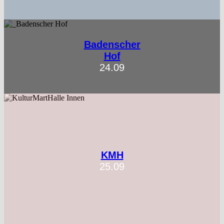
Badenscher
Hof
24.09
KMH
25.09