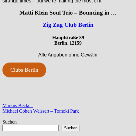
strange times – but we’re making the most of it!’
Matti Klein Soul Trio – Bouncing in …
Zig Zag Club Berlin
Hauptstraße 89
Berlin, 12159
Alle Angaben ohne Gewähr
Clubs Berlin
Beitragsnavigation
Vorheriger
Markus Becker
Beitrag:
Nächster
Michael Cohen Weissert – Tomoki Park
Beitrag:
Suchen
Suchen