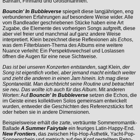
Bahrain, Finnland und Großbritannien.
Bouncin‘ In Bubbleverse
spiegelt diese langjährigen, eng
verbundenen Erfahrungen auf besondere Weise wider. Alle
vom Bandleader geschriebenen Stücke haben eine Art
Zugabe, die Elemente des vorherigen Songs aufgreift, diese
aber viel freier und manchmal auf ganz andere Weise
interpretiert. Klein bezeichnet diese Reflexionen als
Echos
,
was dem Filterblasen-Thema des Albums eine weitere
Nuance verleiht: Ein Perspektivwechsel und Loslassen
öffnen die Augen für eine neue Sichtweise.
Das ist bei unseren Konzerten entstanden
, sagt Klein,
der
Song ist eigentlich vorbei, aber jemand macht einfach weiter
und zieht die anderen in einen Jam hinein. Ich mag diese
Spontaneität. Man durchbricht seine Routine und betrachtet
sie neu. Das wollte ich auch für das Album
. Mit anderen
Worten: Auf
Bouncin‘ In Bubbleverse
setzen die Echos, die
im Geiste eines kollektiven Solos gemeinsam entwickelt
wurden, entweder die Geschichten des Referenzstücks fort
oder heben sie in andere Dimensionen.
Beispielsweise erhält die zarte, verträumte Sommerromantik-
Ballade
A Summer Fairytale
ein feuriges Latin-Happy-End.
New Frontiers
, das zwischen Hip-Hop-Ästhetik, Yacht-Pop-
Sonnenschein und metrisch auf den Kopf gestelltem Retro-