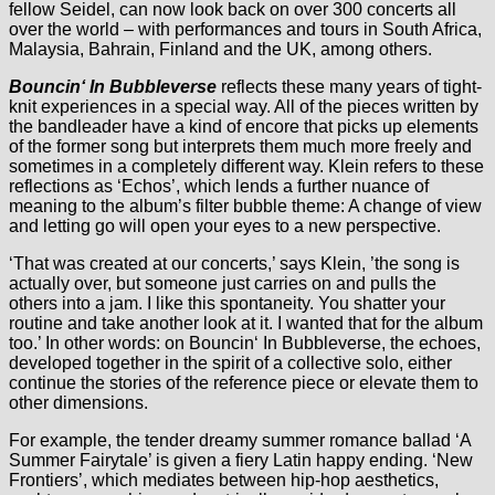
fellow Seidel, can now look back on over 300 concerts all
over the world – with performances and tours in South Africa,
Malaysia, Bahrain, Finland and the UK, among others.
Bouncin‘ In Bubbleverse
reflects these many years of tight-
knit experiences in a special way. All of the pieces written by
the bandleader have a kind of encore that picks up elements
of the former song but interprets them much more freely and
sometimes in a completely different way. Klein refers to these
reflections as ‘Echos’, which lends a further nuance of
meaning to the album’s filter bubble theme: A change of view
and letting go will open your eyes to a new perspective.
‘That was created at our concerts,’ says Klein, ’the song is
actually over, but someone just carries on and pulls the
others into a jam. I like this spontaneity. You shatter your
routine and take another look at it. I wanted that for the album
too.’ In other words: on Bouncin‘ In Bubbleverse, the echoes,
developed together in the spirit of a collective solo, either
continue the stories of the reference piece or elevate them to
other dimensions.
For example, the tender dreamy summer romance ballad ‘A
Summer Fairytale’ is given a fiery Latin happy ending. ‘New
Frontiers’, which mediates between hip-hop aesthetics,