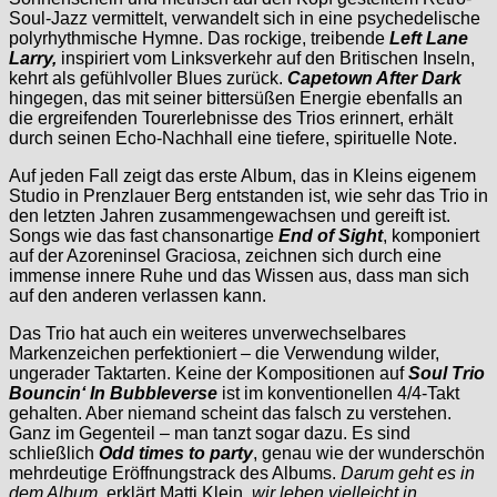
Soul-Jazz vermittelt, verwandelt sich in eine psychedelische
polyrhythmische Hymne. Das rockige, treibende
Left Lane
Larry,
inspiriert vom Linksverkehr auf den Britischen Inseln,
kehrt als gefühlvoller Blues zurück.
Capetown After Dark
hingegen, das mit seiner bittersüßen Energie ebenfalls an
die ergreifenden Tourerlebnisse des Trios erinnert, erhält
durch seinen Echo-Nachhall eine tiefere, spirituelle Note.
Auf jeden Fall zeigt das erste Album, das in Kleins eigenem
Studio in Prenzlauer Berg entstanden ist, wie sehr das Trio in
den letzten Jahren zusammengewachsen und gereift ist.
Songs wie das fast chansonartige
End of Sight
, komponiert
auf der Azoreninsel Graciosa, zeichnen sich durch eine
immense innere Ruhe und das Wissen aus, dass man sich
auf den anderen verlassen kann.
Das Trio hat auch ein weiteres unverwechselbares
Markenzeichen perfektioniert – die Verwendung wilder,
ungerader Taktarten. Keine der Kompositionen auf
Soul Trio
Bouncin‘ In Bubbleverse
ist im konventionellen 4/4-Takt
gehalten. Aber niemand scheint das falsch zu verstehen.
Ganz im Gegenteil – man tanzt sogar dazu. Es sind
schließlich
Odd times to party
, genau wie der wunderschön
mehrdeutige Eröffnungstrack des Albums.
Darum geht es in
dem Album
, erklärt Matti Klein,
wir leben vielleicht in