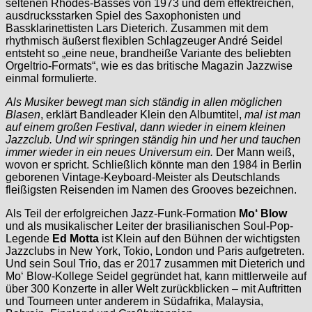
seltenen Rhodes-Basses von 1973 und dem effektreichen,
ausdrucksstarken Spiel des Saxophonisten und
Bassklarinettisten Lars Dieterich. Zusammen mit dem
rhythmisch äußerst flexiblen Schlagzeuger André Seidel
entsteht so „eine neue, brandheiße Variante des beliebten
Orgeltrio-Formats“, wie es das britische Magazin Jazzwise
einmal formulierte.
Als Musiker bewegt man sich ständig in allen möglichen
Blasen
, erklärt Bandleader Klein den Albumtitel,
mal ist man
auf einem großen Festival, dann wieder in einem kleinen
Jazzclub. Und wir springen ständig hin und her und tauchen
immer wieder in ein neues Universum ein.
Der Mann weiß,
wovon er spricht. Schließlich könnte man den 1984 in Berlin
geborenen Vintage-Keyboard-Meister als Deutschlands
fleißigsten Reisenden im Namen des Grooves bezeichnen.
Als Teil der erfolgreichen Jazz-Funk-Formation
Mo‘ Blow
und als musikalischer Leiter der brasilianischen Soul-Pop-
Legende
Ed Motta
ist Klein auf den Bühnen der wichtigsten
Jazzclubs in New York, Tokio, London und Paris aufgetreten.
Und sein Soul Trio, das er 2017 zusammen mit Dieterich und
Mo‘ Blow-Kollege Seidel gegründet hat, kann mittlerweile auf
über 300 Konzerte in aller Welt zurückblicken – mit Auftritten
und Tourneen unter anderem in Südafrika, Malaysia,