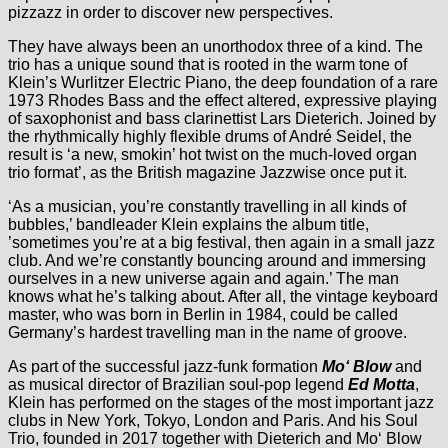
pizzazz in order to discover new perspectives.
They have always been an unorthodox three of a kind. The
trio has a unique sound that is rooted in the warm tone of
Klein’s Wurlitzer Electric Piano, the deep foundation of a rare
1973 Rhodes Bass and the effect altered, expressive playing
of saxophonist and bass clarinettist Lars Dieterich. Joined by
the rhythmically highly flexible drums of André Seidel, the
result is ‘a new, smokin’ hot twist on the much-loved organ
trio format’, as the British magazine Jazzwise once put it.
‘As a musician, you’re constantly travelling in all kinds of
bubbles,’ bandleader Klein explains the album title,
’sometimes you’re at a big festival, then again in a small jazz
club. And we’re constantly bouncing around and immersing
ourselves in a new universe again and again.’ The man
knows what he’s talking about. After all, the vintage keyboard
master, who was born in Berlin in 1984, could be called
Germany’s hardest travelling man in the name of groove.
As part of the successful jazz-funk formation
Mo‘ Blow
and
as musical director of Brazilian soul-pop legend
Ed Motta
,
Klein has performed on the stages of the most important jazz
clubs in New York, Tokyo, London and Paris. And his Soul
Trio, founded in 2017 together with Dieterich and Mo‘ Blow