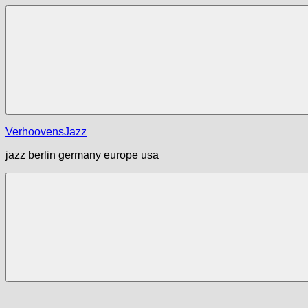
Zum
Inhalt
springen
Menü
VerhoovensJazz
jazz berlin germany europe usa
Menü