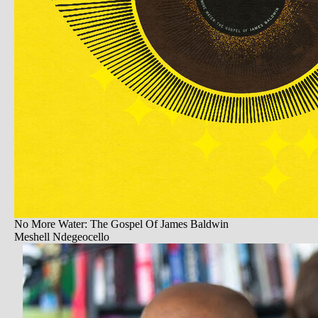
No More Water: The Gospel Of James Baldwin
Meshell Ndegeocello