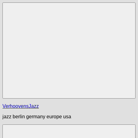
Zum
Inhalt
springen
Menü
VerhoovensJazz
jazz berlin germany europe usa