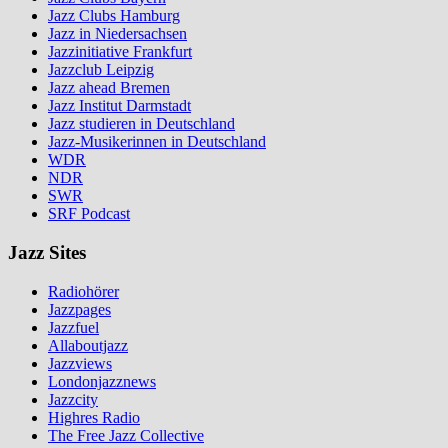
Jazz Clubs Hamburg
Jazz in Niedersachsen
Jazzinitiative Frankfurt
Jazzclub Leipzig
Jazz ahead Bremen
Jazz Institut Darmstadt
Jazz studieren in Deutschland
Jazz-Musikerinnen in Deutschland
WDR
NDR
SWR
SRF Podcast
Jazz Sites
Radiohörer
Jazzpages
Jazzfuel
Allaboutjazz
Jazzviews
Londonjazznews
Jazzcity
Highres Radio
The Free Jazz Collective