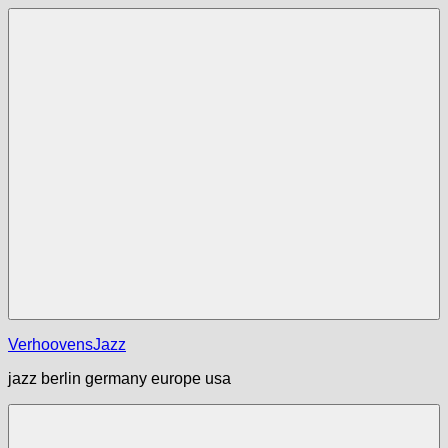
Zum
Inhalt
springen
Menü
VerhoovensJazz
jazz berlin germany europe usa