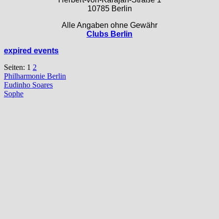
10785 Berlin
Alle Angaben ohne Gewähr
Clubs Berlin
expired events
Seiten:
1
2
Philharmonie Berlin
Beitragsnavigation
Vorheriger
Eudinho Soares
Beitrag:
Nächster
Sophe
Beitrag: