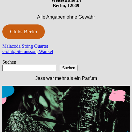
Weisestraße 24
Berlin, 12049
Alle Angaben ohne Gewähr
Clubs Berlin
Beitragsnavigation
Vorheriger
Malacoda String Quartet
Beitrag:
Nächster
Golub, Stefansson, Wankel
Beitrag:
Suchen
Suchen
Jass war mehr als ein Parfum