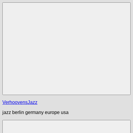
Zum
Inhalt
springen
Menü
VerhoovensJazz
jazz berlin germany europe usa