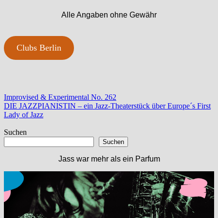
Alle Angaben ohne Gewähr
Clubs Berlin
Beitragsnavigation
Vorheriger
Improvised & Experimental No. 262
Beitrag:
Nächster
DIE JAZZPIANISTIN – ein Jazz-Theaterstück über Europe´s First
Beitrag:
Lady of Jazz
Suchen
Suchen
Jass war mehr als ein Parfum