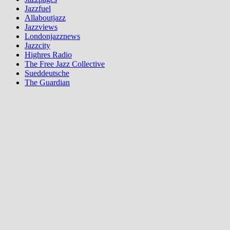
Jazzfuel
Allaboutjazz
Jazzviews
Londonjazznews
Jazzcity
Highres Radio
The Free Jazz Collective
Sueddeutsche
The Guardian