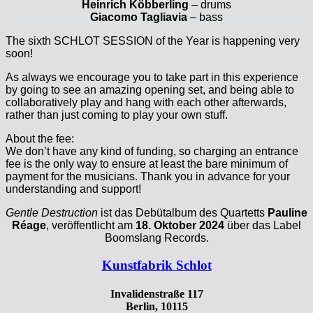
Heinrich Köbberling
– drums
Giacomo Tagliavia
– bass
The sixth SCHLOT SESSION of the Year is happening very
soon!
As always we encourage you to take part in this experience
by going to see an amazing opening set, and being able to
collaboratively play and hang with each other afterwards,
rather than just coming to play your own stuff.
About the fee:
We don’t have any kind of funding, so charging an entrance
fee is the only way to ensure at least the bare minimum of
payment for the musicians. Thank you in advance for your
understanding and support!
Gentle Destruction
ist das Debütalbum des Quartetts
Pauline
Réage
, veröffentlicht am
18. Oktober 2024
über das Label
Boomslang Records.
Kunstfabrik Schlot
Invalidenstraße 117
Berlin, 10115