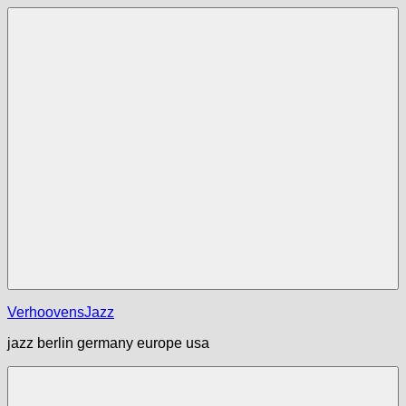
Zum
Inhalt
springen
Menü
VerhoovensJazz
jazz berlin germany europe usa