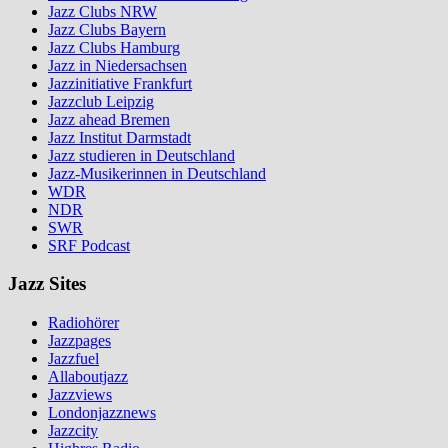
Jazz Clubs NRW
Jazz Clubs Bayern
Jazz Clubs Hamburg
Jazz in Niedersachsen
Jazzinitiative Frankfurt
Jazzclub Leipzig
Jazz ahead Bremen
Jazz Institut Darmstadt
Jazz studieren in Deutschland
Jazz-Musikerinnen in Deutschland
WDR
NDR
SWR
SRF Podcast
Jazz Sites
Radiohörer
Jazzpages
Jazzfuel
Allaboutjazz
Jazzviews
Londonjazznews
Jazzcity