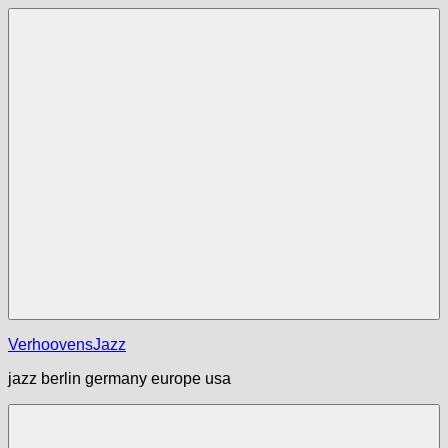
Zum
Inhalt
springen
Menü
VerhoovensJazz
jazz berlin germany europe usa