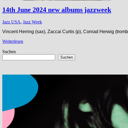
14th June 2024 new albums jazzweek
Jazz USA
,
Jazz Week
Vincent Herring (sax), Zaccai Curtis (p), Conrad Herwig (trom
Weiterlesen
Suchen
Suchen