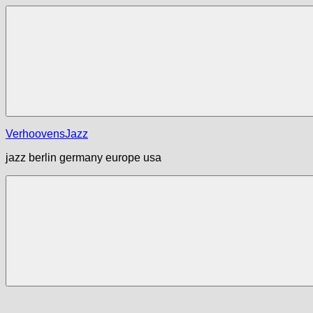
Zum
Inhalt
springen
Menü
VerhoovensJazz
jazz berlin germany europe usa
Menü