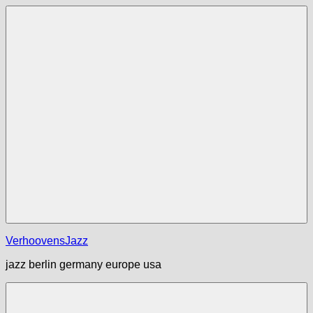
Zum
Inhalt
springen
Menü
VerhoovensJazz
jazz berlin germany europe usa