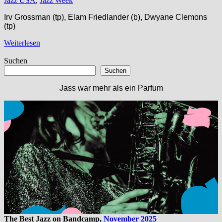
Jazz USA
,
Jazz Week
Irv Grossman (tp), Elam Friedlander (b), Dwyane Clemons
(tp)
Weiterlesen
Suchen
Suchen
Jass war mehr als ein Parfum
The Best Jazz on Bandcamp,
November 2025