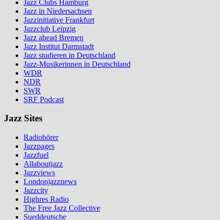
Jazz Clubs Hamburg
Jazz in Niedersachsen
Jazzinitiative Frankfurt
Jazzclub Leipzig
Jazz ahead Bremen
Jazz Institut Darmstadt
Jazz studieren in Deutschland
Jazz-Musikerinnen in Deutschland
WDR
NDR
SWR
SRF Podcast
Jazz Sites
Radiohörer
Jazzpages
Jazzfuel
Allaboutjazz
Jazzviews
Londonjazznews
Jazzcity
Highres Radio
The Free Jazz Collective
Sueddeutsche