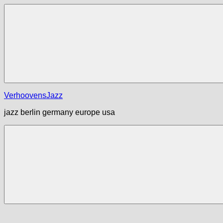
Zum
Inhalt
springen
Menü
VerhoovensJazz
jazz berlin germany europe usa
Menü