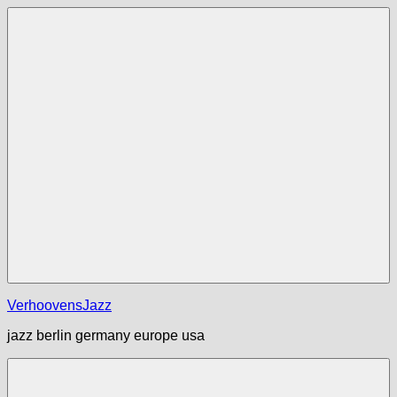
Zum
Inhalt
springen
Menü
VerhoovensJazz
jazz berlin germany europe usa