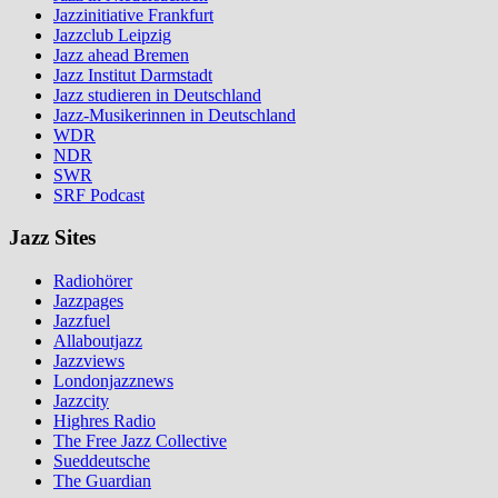
Jazzinitiative Frankfurt
Jazzclub Leipzig
Jazz ahead Bremen
Jazz Institut Darmstadt
Jazz studieren in Deutschland
Jazz-Musikerinnen in Deutschland
WDR
NDR
SWR
SRF Podcast
Jazz Sites
Radiohörer
Jazzpages
Jazzfuel
Allaboutjazz
Jazzviews
Londonjazznews
Jazzcity
Highres Radio
The Free Jazz Collective
Sueddeutsche
The Guardian