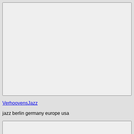
Zum
Inhalt
springen
Menü
VerhoovensJazz
jazz berlin germany europe usa