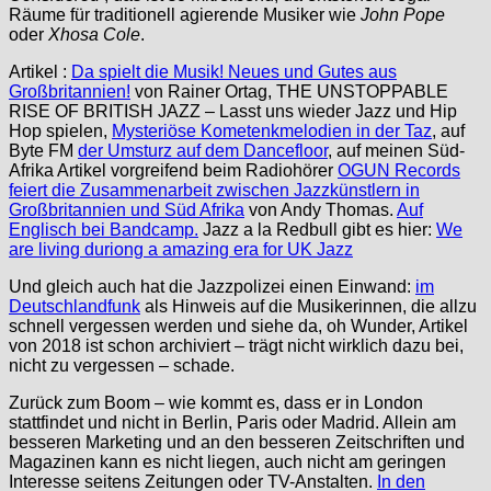
Räume für traditionell agierende Musiker wie
John Pope
oder
Xhosa Cole
.
Artikel :
Da spielt die Musik! Neues und Gutes aus
Großbritannien!
von Rainer Ortag, THE UNSTOPPABLE
RISE OF BRITISH JAZZ – Lasst uns wieder Jazz und Hip
Hop spielen,
Mysteriöse Kometenkmelodien in der Taz
, auf
Byte FM
der Umsturz auf dem Dancefloor
, auf meinen Süd-
Afrika Artikel vorgreifend beim Radiohörer
OGUN Records
feiert die Zusammenarbeit zwischen Jazzkünstlern in
Großbritannien und Süd Afrika
von Andy Thomas.
Auf
Englisch bei Bandcamp.
Jazz a la Redbull gibt es hier:
We
are living duriong a amazing era for UK Jazz
Und gleich auch hat die Jazzpolizei einen Einwand:
im
Deutschlandfunk
als Hinweis auf die Musikerinnen, die allzu
schnell vergessen werden und siehe da, oh Wunder, Artikel
von 2018 ist schon archiviert – trägt nicht wirklich dazu bei,
nicht zu vergessen – schade.
Zurück zum Boom – wie kommt es, dass er in London
stattfindet und nicht in Berlin, Paris oder Madrid. Allein am
besseren Marketing und an den besseren Zeitschriften und
Magazinen kann es nicht liegen, auch nicht am geringen
Interesse seitens Zeitungen oder TV-Anstalten.
In den