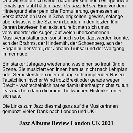
Und wir schließlich weder daran denken, noch es irgendwie
jemals geglaubt hätten:
dass der Jazz tot sei.
Eine vor dem
Hintergrund eher peinliche Formulierung, gemessen an
Verkaufszahlen ist er in Schwierigkeiten, gewiss, solange
aber etwas, wie die Szene in London in den letzten fünf
Jahren bewiesen hat, existiert, reibt man sich umso
verwunderter die Augen, auf welch überkommenen
Musikveranstaltungen sonst noch so beklagt werden könnte,
ach der Brahms, der Hindemith, der Schoenberg, ach der
Paganini, der Verdi, der Johann Trübsal und der Wolfgang
Immermüde.
Ein starker Jahrgang wieder und was einen so freut für die
Szene. Sie musiziert von Innen heraus, nicht nach Lehrplan
oder Semesterstufen oder entlang sich rümpfender Nasen.
Tatsächlich frischer Wind trotz Brexit oder gerade wegen
Brexit – wahrscheinlich hat es damit überhaupt nichts zu tun.
Das machen dann die immer hellwachen Historiker unter
sich aus.
Die Links zum Jazz diesmal ganz auf die Musikerinnen
gemünzt, vielen Dank nach London und UK !
Jazz Albums Review London UK 2021