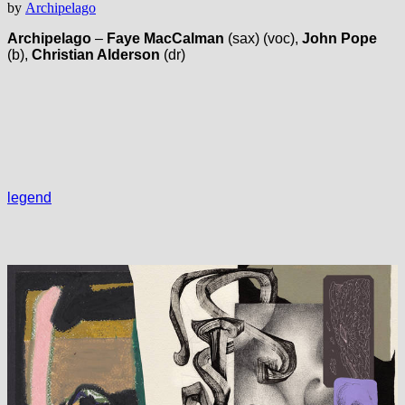
by
Archipelago
Archipelago
–
Faye MacCalman
(sax) (voc),
John Pope
(b),
Christian Alderson
(dr)
legend