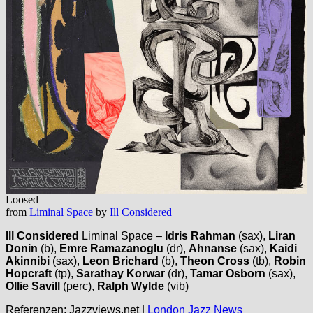
Loosed
from
Liminal Space
by
Ill Considered
Ill Considered
Liminal Space –
Idris Rahman
(sax),
Liran
Donin
(b),
Emre Ramazanoglu
(dr),
Ahnanse
(sax),
Kaidi
Akinnibi
(sax),
Leon Brichard
(b),
Theon Cross
(tb),
Robin
Hopcraft
(tp),
Sarathay Korwar
(dr),
Tamar Osborn
(sax),
Ollie Savill
(perc),
Ralph Wylde
(vib)
Referenzen: Jazzviews.net |
London Jazz News