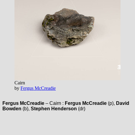
Cairn
by
Fergus McCreadie
Fergus McCreadie
– Cairn :
Fergus McCreadie
(p),
David
Bowden
(b),
Stephen Henderson
(dr)