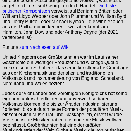
eine der besten Ausbildungssysteme weltweit, was Musik
angeht nicht erst seit Georg Friedrich Händel.
Die Liste
britischer Komponisten
verweist auf Benjamin Britten oder
William Lloyd Webber oder John Plummer und William Byrd
und Henry Purcell oder Michael Nyman – die wir hier auch
aus der Philharmonie kennen – wer aber kennt Iain
Hamilton, John Dowland oder Anthony Dayne (der 2021
verstorben ist).
Für uns
zum Nachlesen auf Wiki
:
United Kingdom oder Großbritannien war im Lauf seiner
Geschichte ein wichtiger Produzent und wichtige Quelle
musikalischen Schaffens, das seine künstlerische Grundlage
aus der Kirchenmusik und der alten und traditionellen
Volksmusik und Instrumentierung von England, Schottland,
Nordirland und Wales bezieht.
Jedes der vier Länder des Vereinigten Königreichs hat seine
eigenen, unterschiedlichen und unverwechselbaren
Volksmusikformen, die bis zur Ära der Industrialisierung
florierten, bis sie durch neue Formen der populären Musik,
einschließlich Music Hall und Blaskapellen, ersetzt wurde.
Viele britische Musiker haben die moderne Musik weltweit
beeinflusst, Großbritannien hat eine der größten
Musikindustrien der Welt. Globale Musik, die von britischen