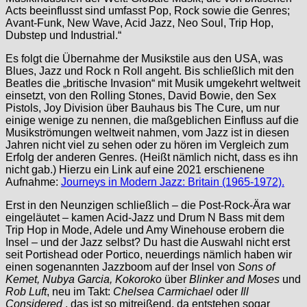
Acts beeinflusst sind umfasst Pop, Rock sowie die Genres;
Avant-Funk, New Wave, Acid Jazz, Neo Soul, Trip Hop,
Dubstep und Industrial.“
Es folgt die Übernahme der Musikstile aus den USA, was
Blues, Jazz und Rock n Roll angeht. Bis schließlich mit den
Beatles die „britische Invasion“ mit Musik umgekehrt weltweit
einsetzt, von den Rolling Stones, David Bowie, den Sex
Pistols, Joy Division über Bauhaus bis The Cure, um nur
einige wenige zu nennen, die maßgeblichen Einfluss auf die
Musikströmungen weltweit nahmen, vom Jazz ist in diesen
Jahren nicht viel zu sehen oder zu hören im Vergleich zum
Erfolg der anderen Genres. (Heißt nämlich nicht, dass es ihn
nicht gab.) Hierzu ein Link auf eine 2021 erschienene
Aufnahme:
Journeys in Modern Jazz: Britain (1965-1972).
Erst in den Neunzigen schließlich – die Post-Rock-Ära war
eingeläutet – kamen Acid-Jazz und Drum N Bass mit dem
Trip Hop in Mode, Adele und Amy Winehouse erobern die
Insel – und der Jazz selbst? Du hast die Auswahl nicht erst
seit Portishead oder Portico, neuerdings nämlich haben wir
einen sogenannten Jazzboom auf der Insel von
Sons of
Kemet, Nubya Garcia, Kokoroko
über
Blinker and Moses
und
Rob Luft
, neu im Takt:
Chelsea Carmichael
oder
Ill
Considered
, das ist so mitreißend, da entstehen sogar