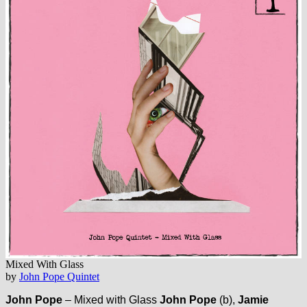
Mixed With Glass
by
John Pope Quintet
John Pope
– Mixed with Glass
John Pope
(b),
Jamie