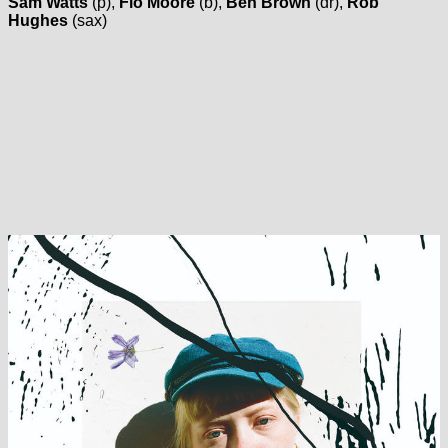
Sam Watts
(p),
Flo Moore
(b),
Ben Brown
(dr),
Rob
Hughes
(sax)