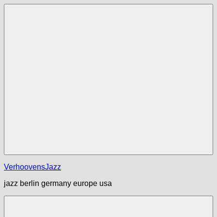
Zum
Inhalt
springen
Menü
VerhoovensJazz
jazz berlin germany europe usa