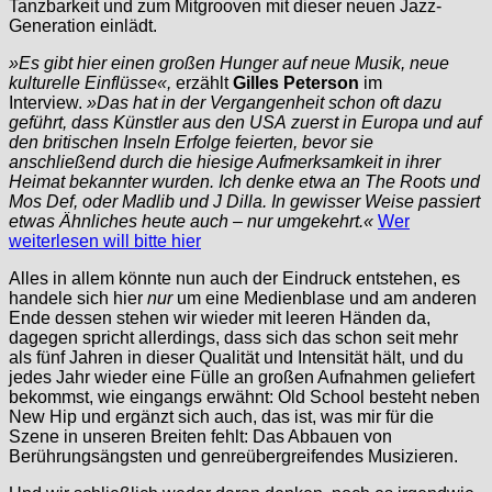
Tanzbarkeit und zum Mitgrooven mit dieser neuen Jazz-
Generation einlädt.
»Es gibt hier einen großen Hunger auf neue Musik, neue
kulturelle Einflüsse«,
erzählt
Gilles Peterson
im
Interview.
»Das hat in der Vergangenheit schon oft dazu
geführt, dass Künstler aus den USA zuerst in Europa und auf
den britischen Inseln Erfolge feierten, bevor sie
anschließend durch die hiesige Aufmerksamkeit in ihrer
Heimat bekannter wurden. Ich denke etwa an The Roots und
Mos Def, oder Madlib und J Dilla. In gewisser Weise passiert
etwas Ähnliches heute auch – nur umgekehrt.«
Wer
weiterlesen will bitte hier
Alles in allem könnte nun auch der Eindruck entstehen, es
handele sich hier
nur
um eine Medienblase und am anderen
Ende dessen stehen wir wieder mit leeren Händen da,
dagegen spricht allerdings, dass sich das schon seit mehr
als fünf Jahren in dieser Qualität und Intensität hält, und du
jedes Jahr wieder eine Fülle an großen Aufnahmen geliefert
bekommst, wie eingangs erwähnt: Old School besteht neben
New Hip und ergänzt sich auch, das ist, was mir für die
Szene in unseren Breiten fehlt: Das Abbauen von
Berührungsängsten und genreübergreifendes Musizieren.