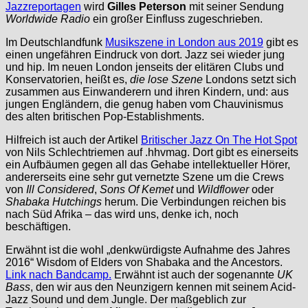
Jazzreportagen
wird
Gilles Peterson
mit seiner Sendung
Worldwide Radio
ein großer Einfluss zugeschrieben.
Im Deutschlandfunk
Musikszene in London aus 2019
gibt es
einen ungefähren Eindruck von dort. Jazz sei wieder jung
und hip. Im neuen London jenseits der elitären Clubs und
Konservatorien, heißt es,
die lose Szene
Londons setzt sich
zusammen aus Einwanderern und ihren Kindern, und: aus
jungen Engländern, die genug haben vom Chauvinismus
des alten britischen Pop-Establishments.
Hilfreich ist auch der Artikel
Britischer Jazz On The Hot Spot
von Nils Schlechtriemen auf .hhvmag. Dort gibt es einerseits
ein Aufbäumen gegen all das Gehabe intellektueller Hörer,
andererseits eine sehr gut vernetzte Szene um die Crews
von
Ill Considered
,
Sons Of Kemet
und
Wildflower
oder
Shabaka Hutchings
herum. Die Verbindungen reichen bis
nach Süd Afrika – das wird uns, denke ich, noch
beschäftigen.
Erwähnt ist die wohl „denkwürdigste Aufnahme des Jahres
2016“ Wisdom of Elders von Shabaka and the Ancestors.
Link nach Bandcamp.
Erwähnt ist auch der sogenannte
UK
Bass
, den wir aus den Neunzigern kennen mit seinem Acid-
Jazz Sound und dem Jungle. Der maßgeblich zur