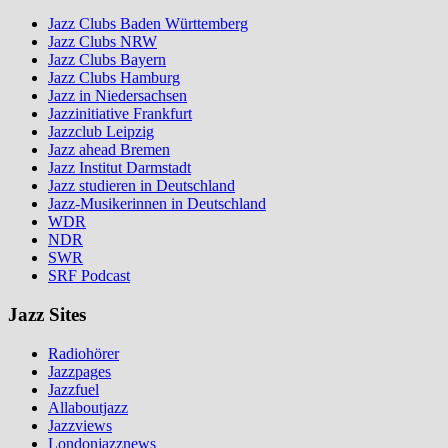
Jazz Clubs Baden Württemberg
Jazz Clubs NRW
Jazz Clubs Bayern
Jazz Clubs Hamburg
Jazz in Niedersachsen
Jazzinitiative Frankfurt
Jazzclub Leipzig
Jazz ahead Bremen
Jazz Institut Darmstadt
Jazz studieren in Deutschland
Jazz-Musikerinnen in Deutschland
WDR
NDR
SWR
SRF Podcast
Jazz Sites
Radiohörer
Jazzpages
Jazzfuel
Allaboutjazz
Jazzviews
Londonjazznews