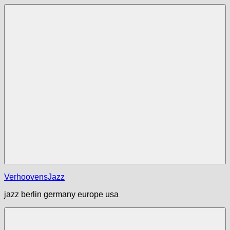
Zum
Inhalt
springen
Menü
VerhoovensJazz
jazz berlin germany europe usa