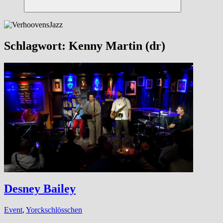
Suchen
Schlagwort:
Kenny Martin (dr)
Desney Bailey
Event
,
Yorckschlösschen