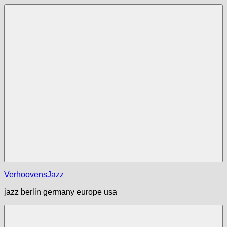
Zum
Inhalt
springen
Menü
VerhoovensJazz
jazz berlin germany europe usa