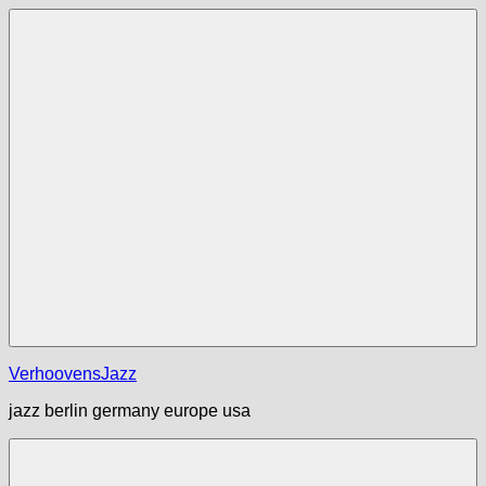
Zum
Inhalt
springen
Menü
VerhoovensJazz
jazz berlin germany europe usa