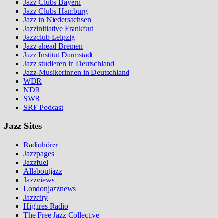
Jazz Clubs Bayern
Jazz Clubs Hamburg
Jazz in Niedersachsen
Jazzinitiative Frankfurt
Jazzclub Leipzig
Jazz ahead Bremen
Jazz Institut Darmstadt
Jazz studieren in Deutschland
Jazz-Musikerinnen in Deutschland
WDR
NDR
SWR
SRF Podcast
Jazz Sites
Radiohörer
Jazzpages
Jazzfuel
Allaboutjazz
Jazzviews
Londonjazznews
Jazzcity
Highres Radio
The Free Jazz Collective