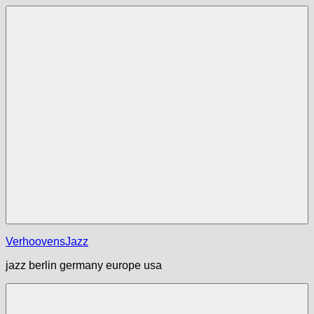
Zum
Inhalt
springen
Menü
VerhoovensJazz
jazz berlin germany europe usa