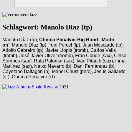
Suchen
Schlagwort:
Manolo Díaz (tp)
Manolo Díaz (tp),
Chema Penalver
Big Band „Mode
on“
Manolo Díaz (tp), Toni Porcel (tp), Juan Moscardó (tp),
Adolfo Cebreiro (tp), Javier Llopis (tromb), Carlos Valls
(tromb), José Javier Oliver (tromb), Fran Conde (sax), Celso
Sorribes (sax), Rafa Palomar (sax), Iván Pitarch (sax), Inma
Martínez (sax), Natxo Navarro (b), Dani Fernández (b),
Cayetano Balfagón (p), Manel Chust (perc), Jesús Gallardo
(dr), Chema Peñalver (cl)