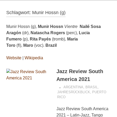
Schlagwort:
Munir Hossn (g)
Munir Hossn (g),
Munir Hossn
Vientre
Nailé Sosa
Aragón
(dr),
Natascha Rogers
(perc),
Lucia
Fumero
(p),
Rita Payés
(tromb),
Maria
Toro
(fl),
Maro
(voc).
Brazil
Website
|
Wikipedia
Jazz Review South
America 2021
ARGENTINA
,
BRASIL
,
JAHRESRÜCKBLICK
,
PUERTO
RICO
Jazz Review South America
2021 – Latin-Jazz, Tango