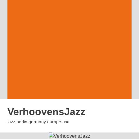
Zum
Inhalt
springen
Menü
VerhoovensJazz
MENÜ
jazz berlin germany europe usa