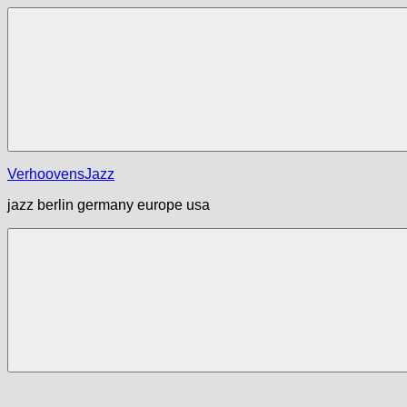
Zum
Inhalt
springen
Menü
VerhoovensJazz
jazz berlin germany europe usa
Menü