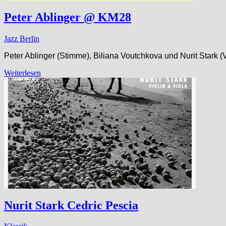
Peter Ablinger @ KM28
Jazz Berlin
Peter Ablinger (Stimme), Biliana Voutchkova und Nurit Stark (
Weiterlesen
Nurit Stark Cedric Pescia