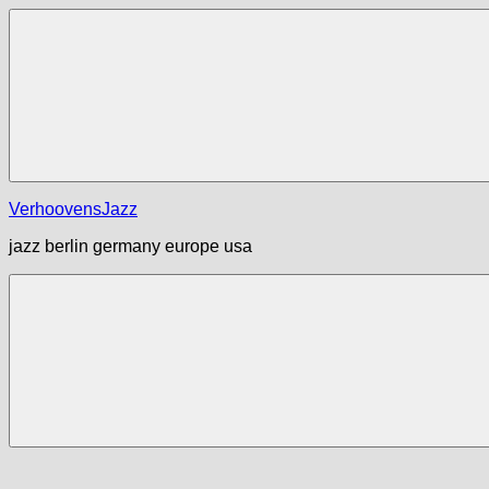
Zum
Inhalt
springen
Menü
VerhoovensJazz
jazz berlin germany europe usa
Menü